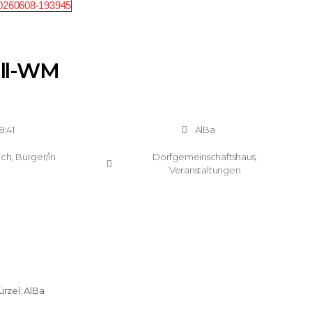
ll-WM
8:41
AlBa
ach
,
Bürger/in
Dorfgemeinschaftshaus
,
Veranstaltungen
ürzel:
AlBa