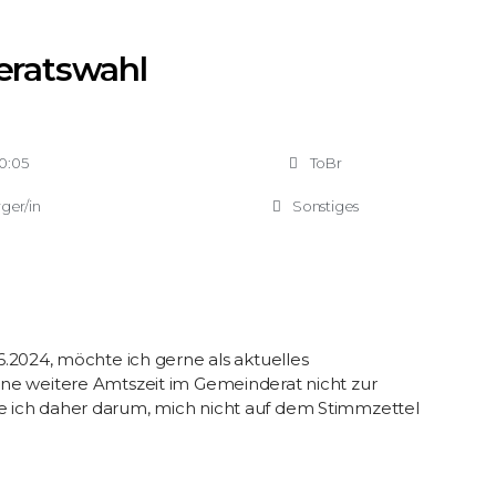
ratswahl
0:05
ToBr
ger/in
Sonstiges
024, möchte ich gerne als aktuelles
eine weitere Amtszeit im Gemeinderat nicht zur
te ich daher darum, mich nicht auf dem Stimmzettel