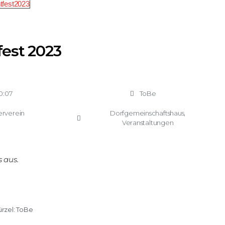
fest 2023
0:07
ToBe
erverein
Dorfgemeinschaftshaus
,
Veranstaltungen
 aus.
rzel:
ToBe