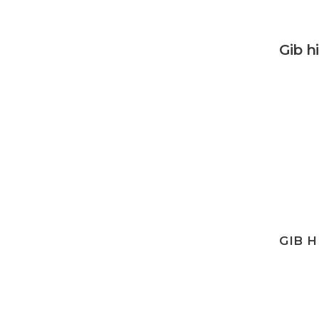
Gib h
GIB H