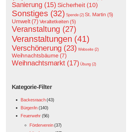
Sanierung
(15)
Sicherheit
(10)
Sonstiges
(32)
St. Martin
(5)
Spende
(2)
Umwelt
(7)
Veraltetkeiten
(5)
Veranstaltung
(27)
Veranstaltungen
(41)
Verschönerung
(23)
Webseite
(2)
Weihnachtsbäume
(7)
Weihnachtsmarkt
(17)
Übung
(2)
Kategorie-Filter
Backesraach
(43)
Bürger/in
(140)
Feuerwehr
(56)
Förderverein
(37)