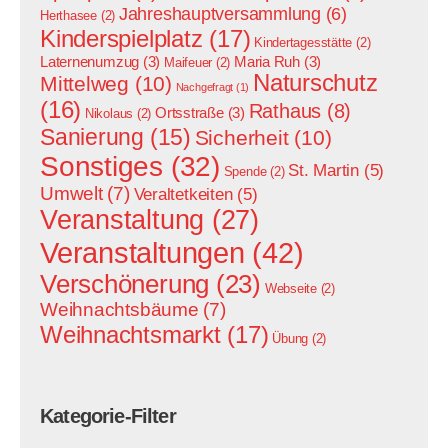
Jahreshauptversammlung
(6)
Herthasee
(2)
Kinderspielplatz
(17)
Kindertagesstätte
(2)
Laternenumzug
(3)
Maria Ruh
(3)
Maifeuer
(2)
Naturschutz
Mittelweg
(10)
Nachgefragt
(1)
(16)
Rathaus
(8)
Ortsstraße
(3)
Nikolaus
(2)
Sanierung
(15)
Sicherheit
(10)
Sonstiges
(32)
St. Martin
(5)
Spende
(2)
Umwelt
(7)
Veraltetkeiten
(5)
Veranstaltung
(27)
Veranstaltungen
(42)
Verschönerung
(23)
Webseite
(2)
Weihnachtsbäume
(7)
Weihnachtsmarkt
(17)
Übung
(2)
Kategorie-Filter