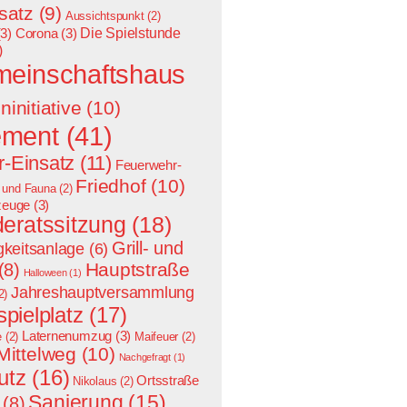
satz
(9)
Aussichtspunkt
(2)
Die Spielstunde
3)
Corona
(3)
)
meinschaftshaus
ninitiative
(10)
ement
(41)
-Einsatz
(11)
Feuerwehr-
Friedhof
(10)
a und Fauna
(2)
zeuge
(3)
eratssitzung
(18)
Grill- und
keitsanlage
(6)
Hauptstraße
(8)
Halloween
(1)
Jahreshauptversammlung
2)
spielplatz
(17)
Laternenumzug
(3)
e
(2)
Maifeuer
(2)
Mittelweg
(10)
Nachgefragt
(1)
utz
(16)
Ortsstraße
Nikolaus
(2)
Sanierung
(15)
(8)