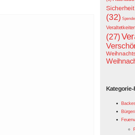
Sicherheit
(32)
Spende
Veraltetkeite
Ver
(27)
Verschö
Weihnacht
Weihnac
Kategorie-F
Backe
Bürger/
Feuerw