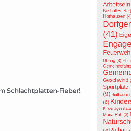
Arbeitsein
Bushaltestelle
(
Horhausen
(4
Dorfge
(41)
Eige
Engag
Feuerwehr
Übung
(3)
Flor
Gemeindefahr
Gemeind
Geschwindig
Sportplatz
m Schlachtplatten-Fieber!
(9)
Herthasee
(
Kinder
(6)
Kindertagesstätt
Maria Ruh
(3)
Natursch
Rathaus
(3)