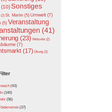
Sonstiges
(10)
Umwelt
(7)
St. Martin
(5)
(2)
Veranstaltung
n
(5)
anstaltungen
(41)
nerung
(23)
Webseite
(2)
sbäume
(7)
htsmarkt
(17)
Übung
(2)
ilter
sraach
(43)
in
(140)
ehr
(56)
Förderverein
(37)