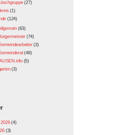
Löschgruppe
(27)
kreis
(1)
nde
(124)
Allgemein
(63)
Bürgermeister
(74)
Gemeindearbeiter
(3)
Gemeinderat
(48)
USEN.info
(5)
garten
(3)
er
 2026
(4)
026
(3)