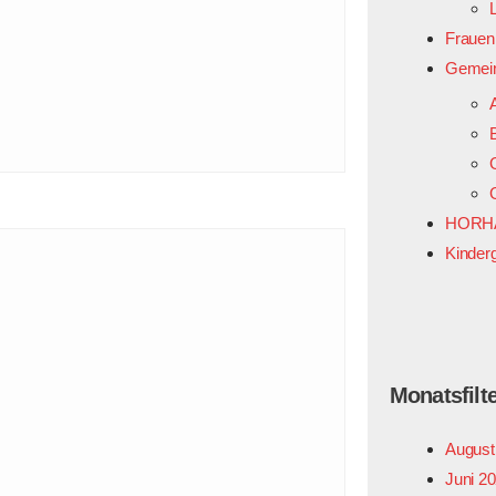
Frauen
Gemei
HORHA
Kinder
Monatsfilt
August
Juni 2