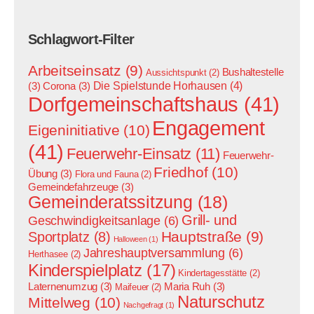
Schlagwort-Filter
Arbeitseinsatz
(9)
Bushaltestelle
Aussichtspunkt
(2)
Die Spielstunde Horhausen
(4)
(3)
Corona
(3)
Dorfgemeinschaftshaus
(41)
Engagement
Eigeninitiative
(10)
(41)
Feuerwehr-Einsatz
(11)
Feuerwehr-
Friedhof
(10)
Übung
(3)
Flora und Fauna
(2)
Gemeindefahrzeuge
(3)
Gemeinderatssitzung
(18)
Grill- und
Geschwindigkeitsanlage
(6)
Hauptstraße
(9)
Sportplatz
(8)
Halloween
(1)
Jahreshauptversammlung
(6)
Herthasee
(2)
Kinderspielplatz
(17)
Kindertagesstätte
(2)
Laternenumzug
(3)
Maria Ruh
(3)
Maifeuer
(2)
Naturschutz
Mittelweg
(10)
Nachgefragt
(1)