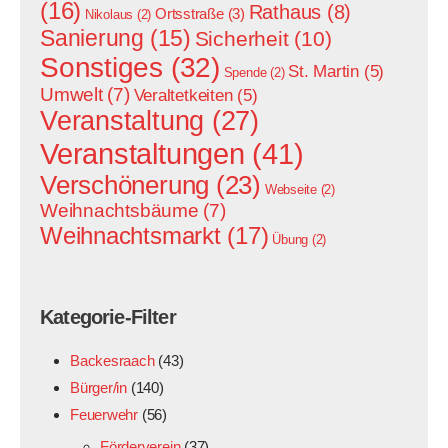
(16)
Rathaus
(8)
Ortsstraße
(3)
Nikolaus
(2)
Sanierung
(15)
Sicherheit
(10)
Sonstiges
(32)
St. Martin
(5)
Spende
(2)
Umwelt
(7)
Veraltetkeiten
(5)
Veranstaltung
(27)
Veranstaltungen
(41)
Verschönerung
(23)
Webseite
(2)
Weihnachtsbäume
(7)
Weihnachtsmarkt
(17)
Übung
(2)
Kategorie-Filter
Backesraach
(43)
Bürger/in
(140)
Feuerwehr
(56)
Förderverein
(37)